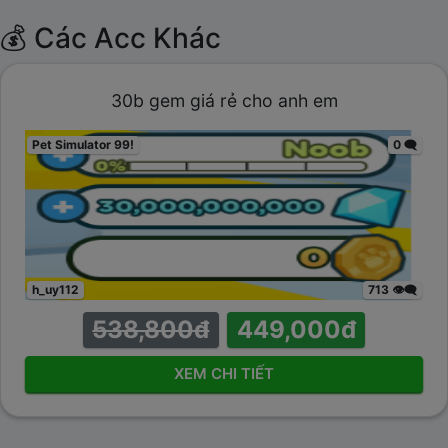
💰 Các Acc Khác
30b gem giá rẻ cho anh em
Pet Simulator 99!
0 🗨️
h_uy112
713 👁️‍🗨️
538,800đ
449,000đ
XEM CHI TIẾT