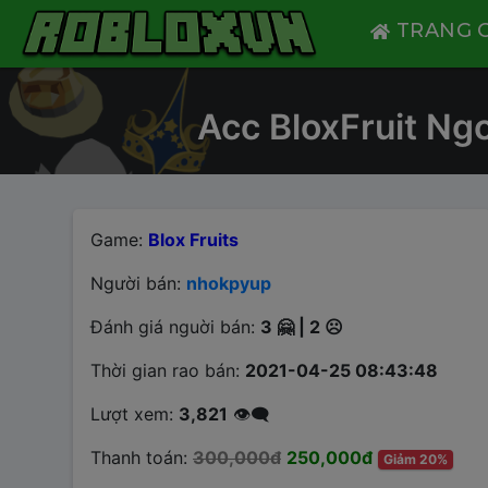
Close
TRANG 
Acc BloxFruit Ng
Game:
Blox Fruits
Người bán:
nhokpyup
Đánh giá nguời bán:
3 🤗 | 2 ☹️
Thời gian rao bán:
2021-04-25 08:43:48
Lượt xem:
3,821
👁️‍🗨️
Thanh toán:
300,000đ
250,000đ
Giảm 20%