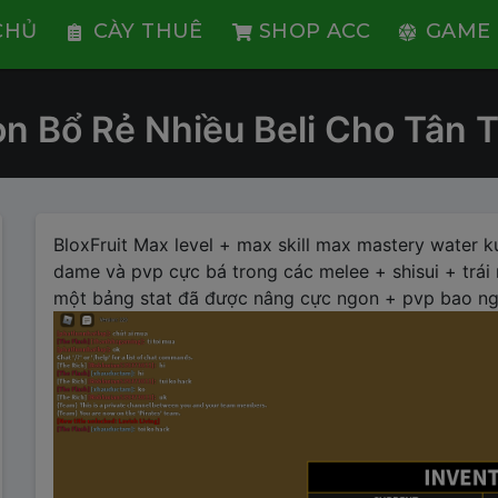
CHỦ
CÀY THUÊ
SHOP ACC
GAME 
on Bổ Rẻ Nhiều Beli Cho Tân
BloxFruit Max level + max skill max mastery water ku
dame và pvp cực bá trong các melee + shisui + trá
một bảng stat đã được nâng cực ngon + pvp bao ngo