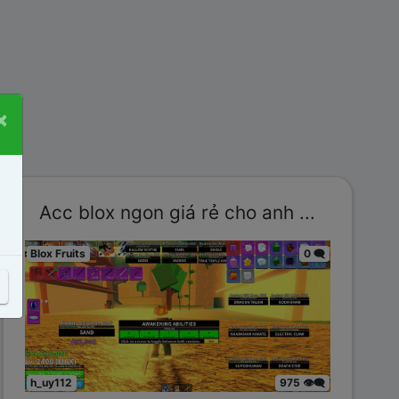
×
Acc blox ngon giá rẻ cho anh ...
Blox Fruits
0 🗨️
h_uy112
975 👁️‍🗨️