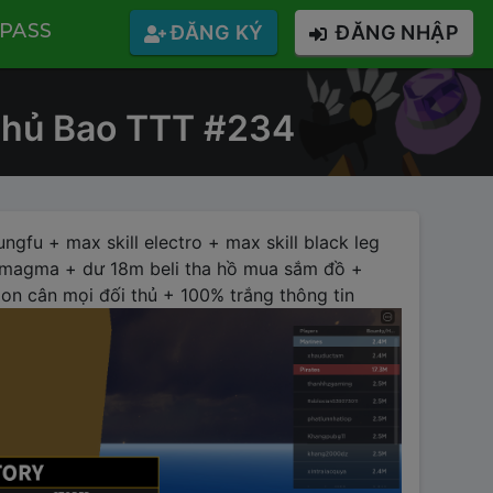
PASS
ĐĂNG KÝ
ĐĂNG NHẬP
 Thủ Bao TTT #234
ngfu + max skill electro + max skill black leg
i magma + dư 18m beli tha hồ mua sắm đồ +
n cân mọi đối thủ + 100% trắng thông tin