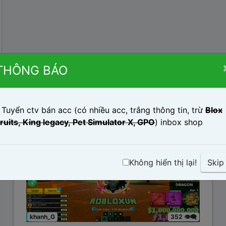
THÔNG BÁO
 Tuyển ctv bán acc (có nhiều acc, trắng thông tin, trừ
Blox
DRAGON VV, 7V4 FG, 1 TỶ BELI,...
ruits,
King legacy, Pet Simulator X, GPO
) inbox shop
Blox Fruits
0 🗨️
Không hiển thị lại!
Skip
khanh_G
352 👁️‍🗨️