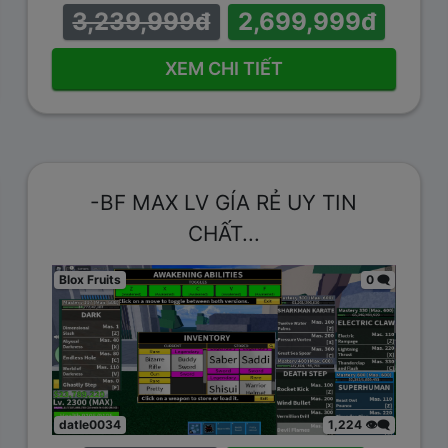
3,239,999đ
2,699,999đ
XEM CHI TIẾT
-BF MAX LV GÍA RẺ UY TIN
CHẤT...
Blox Fruits
0 🗨️
datle0034
1,224 👁️‍🗨️