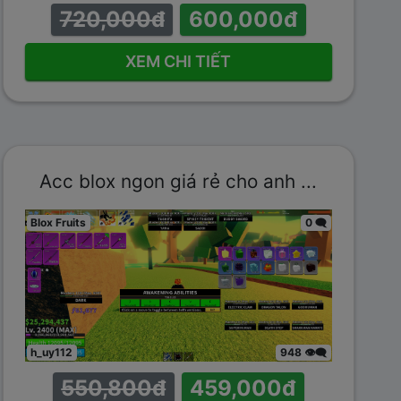
720,000đ
600,000đ
XEM CHI TIẾT
Acc blox ngon giá rẻ cho anh ...
Blox Fruits
0 🗨️
h_uy112
948 👁️‍🗨️
550,800đ
459,000đ