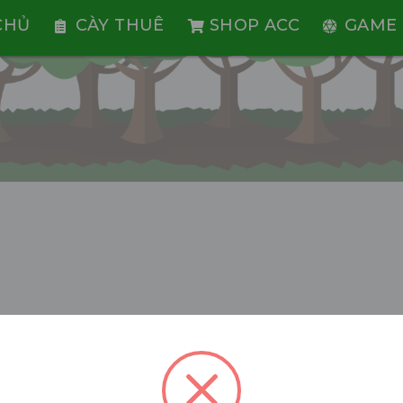
CHỦ
CÀY THUÊ
SHOP ACC
GAME 